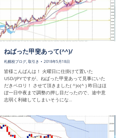
ねばった甲斐あって(^^)/
札幌校ブログ
,
取引き
2018年5月18日
皆様こんばんは！ 火曜日に仕掛けて置いた
USD/JPYですが、ねばった甲斐あって見事にいた
だきペロリ！ させて頂きました( ^)o(^ ) 昨日はほ
ぼ一日中夜まで調整の押し目だったので、途中意
志弱く利確してしまいそうにな…