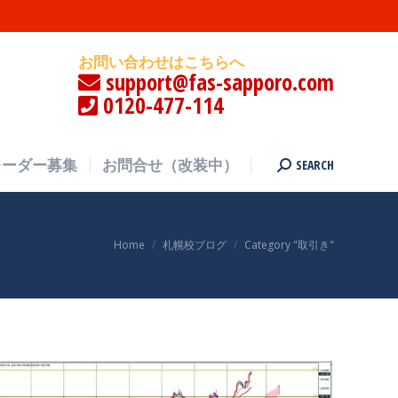
SEARCH
レーダー募集
お問合せ（改装中）
Search:
お問い合わせはこちらへ
support@fas-sapporo.com
0120-477-114
SEARCH
レーダー募集
お問合せ（改装中）
Search:
You are here:
Home
札幌校ブログ
Category "取引き"