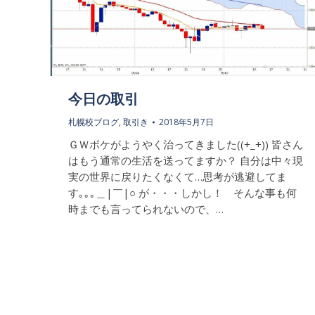
今日の取引
札幌校ブログ
,
取引き
2018年5月7日
ＧＷボケがようやく治ってきました((+_+)) 皆さん
はもう通常の生活を送ってますか？ 自分は中々現
実の世界に戻りたくなくて…思考が逃避してま
す｡｡｡＿|￣|○ が・・・しかし！ そんな事も何
時までも言ってられないので、…