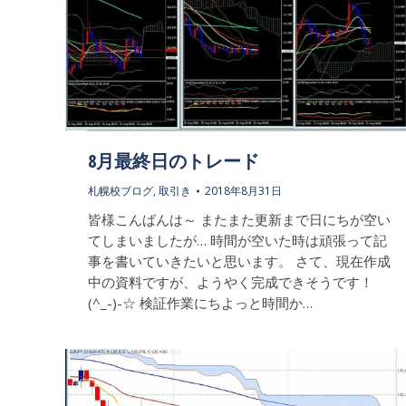
8月最終日のトレード
札幌校ブログ
,
取引き
2018年8月31日
皆様こんばんは～ またまた更新まで日にちが空い
てしまいましたが… 時間が空いた時は頑張って記
事を書いていきたいと思います。 さて、現在作成
中の資料ですが、ようやく完成できそうです！
(^_-)-☆ 検証作業にちよっと時間か…