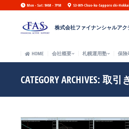
Mon - Sat: 9AM - 7PM
S3-W9-Chuo-ku-Sapporo shi-Hokka
HOME
会社概要
札幌運用塾
保険
株式会社ファイナンシャルアク
HOME
会社概要
札幌運用塾
保険
CATEGORY ARCHIVES:
取引